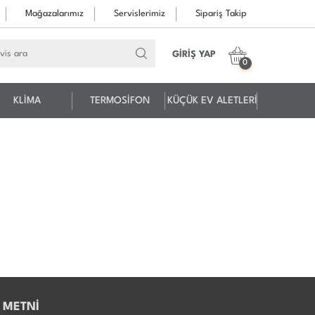
Mağazalarımız
Servislerimiz
Sipariş Takip
GİRİŞ YAP
0
KLİMA
TERMOSİFON
KÜÇÜK EV ALETLERİ
 METNİ