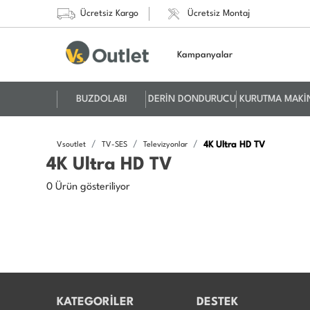
Ücretsiz Kargo
Ücretsiz Montaj
Kampanyalar
BUZDOLABI
DERİN DONDURUCU
KURUTMA MAKİ
4K Ultra HD TV
Vsoutlet
TV-SES
Televizyonlar
4K Ultra HD TV
0 Ürün gösteriliyor
KATEGORİLER
DESTEK