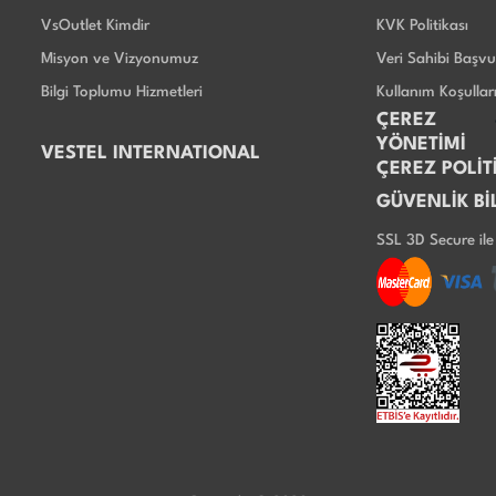
VsOutlet Kimdir
KVK Politikası
Misyon ve Vizyonumuz
Veri Sahibi Başv
Bilgi Toplumu Hizmetleri
Kullanım Koşullar
ÇEREZ
YÖNETİMİ
VESTEL INTERNATIONAL
ÇEREZ POLİT
GÜVENLİK Bİ
SSL 3D Secure il