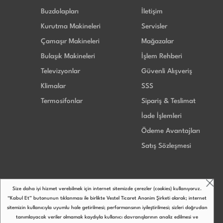
Buzdolapları
İletişim
Kurutma Makineleri
Servisler
Çamaşır Makineleri
Mağazalar
Bulaşık Makineleri
İşlem Rehberi
Televizyonlar
Güvenli Alışveriş
Klimalar
SSS
Termosifonlar
Sipariş & Teslimat
İade İşlemleri
Ödeme Avantajları
Satış Sözleşmesi
Size daha iyi hizmet verebilmek için internet sitemizde çerezler (cookies) kullanıyoruz.
“Kabul Et” butonunun tıklanması ile birlikte Vestel Ticaret Anonim Şirketi olarak; internet
sitemizin kullanıcıyla uyumlu hale getirilmesi; performansının iyileştirilmesi; sizleri doğrudan
tanımlayacak veriler olmamak kaydıyla kullanıcı davranışlarının analiz edilmesi ve